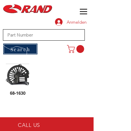
Anmelden
Search
68-1630
CALL US