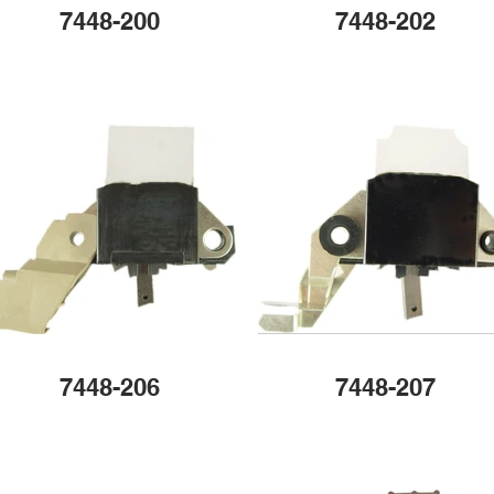
7448-200
7448-202
7448-206
7448-207