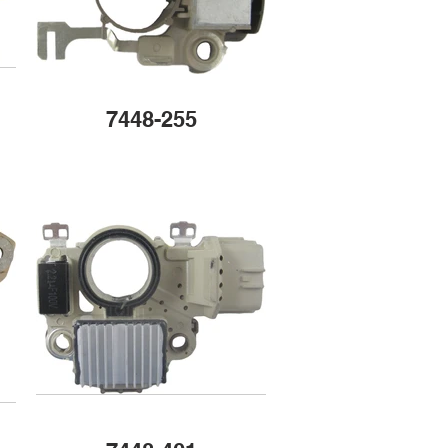
7448-255