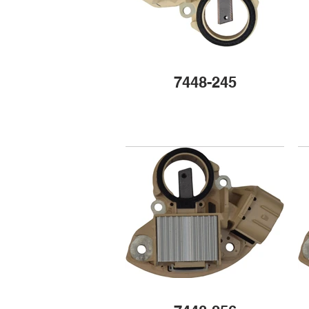
7448-245