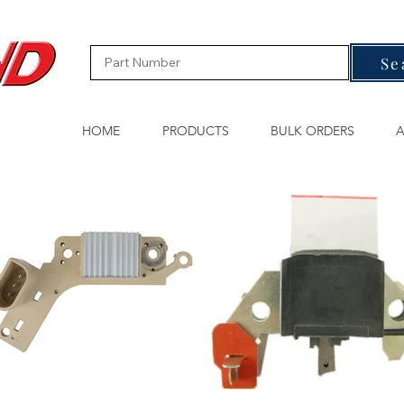
Se
HOME
PRODUCTS
BULK ORDERS
A