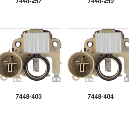
7448-257
7448-259
7448-403
7448-404